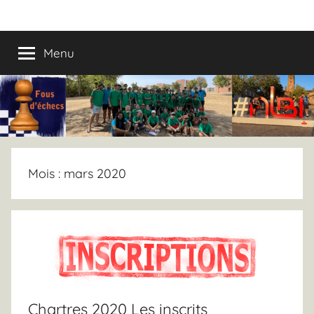
Aller
Fous
Fous
au
d’échecs,
contenu
Menu
d’échecs
la
colo
!
Mois :
mars 2020
Chartres 2020 Les inscrits