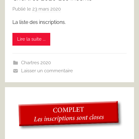
Publié le
23 mars 2020
p
a
La liste des inscriptions.
r
F
Lire la suite ...
r
e
d
Chartres 2020
J
Laisser un commentaire
u
s
t