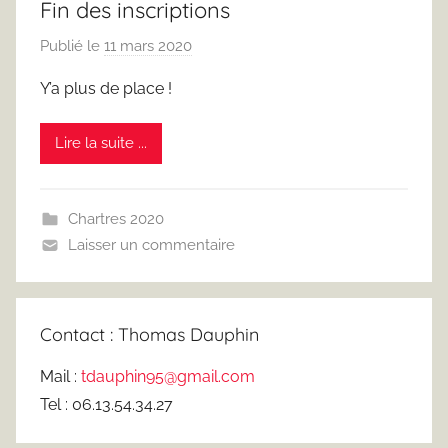
Fin des inscriptions
Publié le
11 mars 2020
p
a
Y’a plus de place !
r
F
Lire la suite ...
r
e
d
Chartres 2020
J
Laisser un commentaire
u
s
t
Contact : Thomas Dauphin
Mail :
tdauphin95@gmail.com
Tel : 06.13.54.34.27