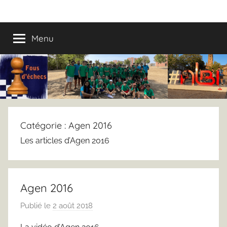
Aller
Fous
Fous
au
d’échecs,
contenu
Menu
d’échecs
la
colo
!
Catégorie :
Agen 2016
Les articles d’Agen 2016
Agen 2016
Publié le
2 août 2018
p
a