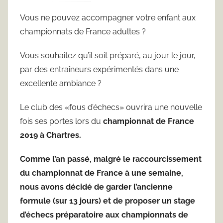
a
Vous ne pouvez accompagner votre enfant aux
r
championnats de France adultes ?
F
r
Vous souhaitez qu’il soit préparé, au jour le jour,
e
par des entraîneurs expérimentés dans une
d
excellente ambiance ?
J
u
Le club des «fous d’échecs» ouvrira une nouvelle
s
fois ses portes lors du
championnat de France
t
2019 à Chartres.
Comme l’an passé, malgré le raccourcissement
du championnat de France à une semaine,
nous avons décidé de garder l’ancienne
formule (sur 13 jours) et de proposer un stage
d’échecs préparatoire aux championnats de