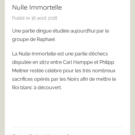
Nulle Immortelle
Publié le
16 août 2018
p
a
Une partie dingue étudiée aujourd’hui par le
r
groupe de Raphael
F
r
La Nulle Immortelle est une partie d’échecs
e
disputée en 1872 entre Carl Hamppe et Philipp
d
Meitner restée célèbre pour les très nombreux
J
sacrifices opérés par les Noirs afin de mettre le
u
Roi blanc à découvert.
s
t