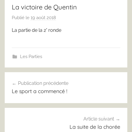
La victoire de Quentin
Publié le
19 août 2018
p
a
La partie de la 2° ronde
r
F
r
e
Les Parties
d
J
Navigation
u
Publication précédente
de
s
Le sport a commencé !
t
l’article
Article suivant
La suite de la chorée