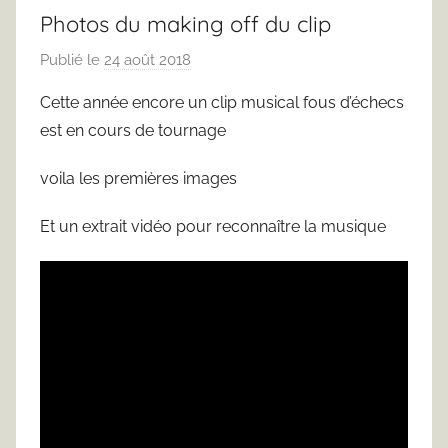
Photos du making off du clip
Publié le
24 août 2018
p
a
Cette année encore un clip musical fous d’échecs
r
est en cours de tournage
F
r
voila les premières images
e
d
Et un extrait vidéo pour reconnaître la musique
J
u
s
t