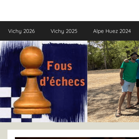
Aller
au
Fous
Fous
contenu
d’échecs,
Vichy 2026
Vichy 2025
Alpe Huez 2024
la
d’échecs
colo
!