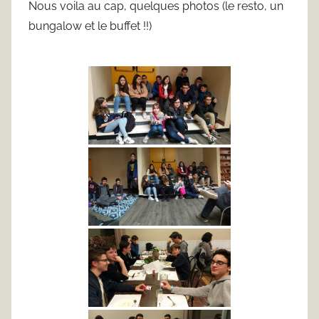
Nous voila au cap, quelques photos (le resto, un
r
bungalow et le buffet !!)
F
r
e
d
J
u
s
t