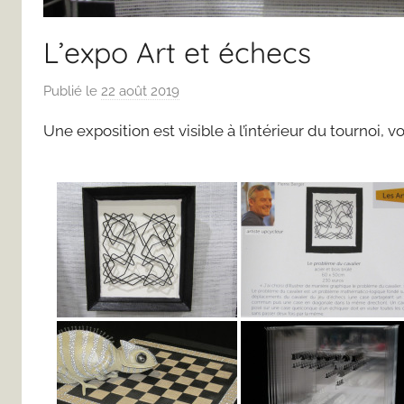
L’expo Art et échecs
Publié le
22 août 2019
p
a
Une exposition est visible à l’intérieur du tournoi, 
r
F
r
e
d
J
u
s
t