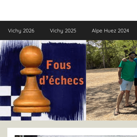
Aller
au
Fous
Fous
contenu
d’échecs,
Vichy 2026
Vichy 2025
Alpe Huez 2024
la
d’échecs
colo
!