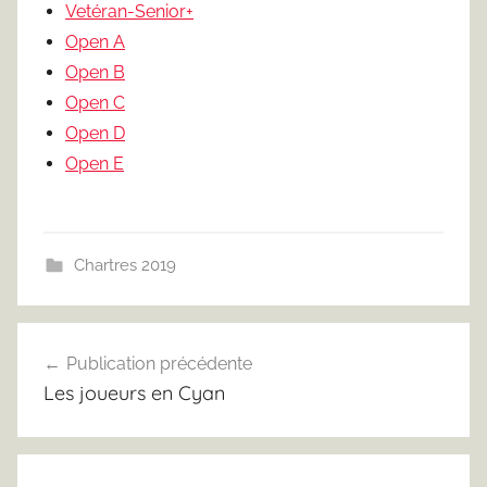
Vetéran-Senior+
Open A
Open B
Open C
Open D
Open E
Chartres 2019
Navigation
Publication précédente
de
Les joueurs en Cyan
l’article