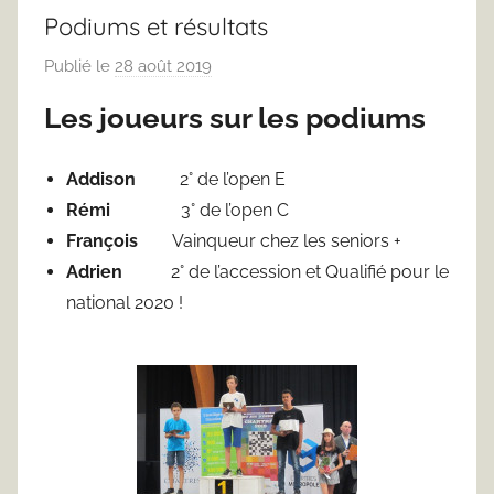
Podiums et résultats
Publié le
28 août 2019
p
a
Les joueurs sur les podiums
r
F
Addison
2° de l’open E
r
Rémi
3° de l’open C
e
d
François
Vainqueur chez les seniors +
J
Adrien
2° de l’accession et Qualifié pour le
u
national 2020 !
s
t