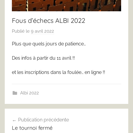
Fous d’échecs ALBI 2022
Publié le
9 avril 2022
p
a
Plus que quels jours de patience…
r
T
Des infos à partir du 11 avril !!
h
o
et les inscriptions dans la foulée… en ligne !!
m
a
Albi 2022
s
D
a
Navigation
u
Publication précédente
de
p
Le tournoi fermé
h