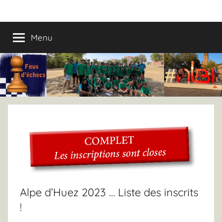
Aller
Fous
Fous
au
d’échecs,
contenu
Menu
d’échecs
la
colo
!
Alpe d’Huez 2023 … Liste des inscrits
!