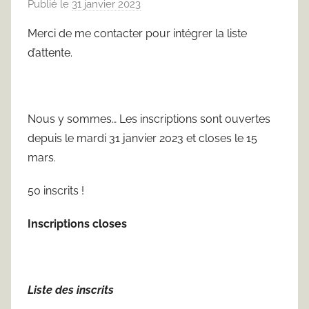
Publié le
31 janvier 2023
p
a
Merci de me contacter pour intégrer la liste
r
d’attente.
T
h
o
m
Nous y sommes… Les inscriptions sont ouvertes
a
depuis le mardi 31 janvier 2023 et closes le 15
s
mars.
D
a
50 inscrits !
u
p
Inscriptions closes
h
i
n
Liste des inscrits